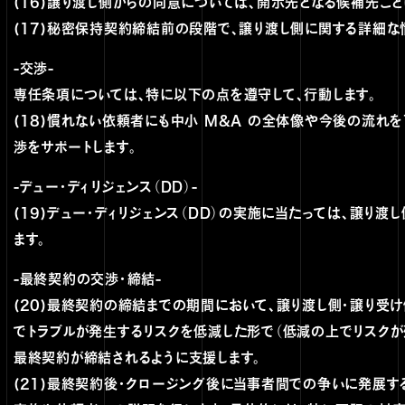
(16)譲り渡し側からの同意については、開示先となる候補先ご
(17)秘密保持契約締結前の段階で、譲り渡し側に関する詳細な
-交渉-
専任条項については、特に以下の点を遵守して、行動します。
(18)慣れない依頼者にも中小 M&A の全体像や今後の流れ
渉をサポートします。
-デュー・ディリジェンス（DD）-
(19)デュー・ディリジェンス（DD）の実施に当たっては、譲り
ます。
-最終契約の交渉・締結-
(20)最終契約の締結までの期間において、譲り渡し側・譲り受
でトラブルが発生するリスクを低減した形で（低減の上でリスクが
最終契約が締結されるように支援します。
(21)最終契約後・クロージング後に当事者間での争いに発展