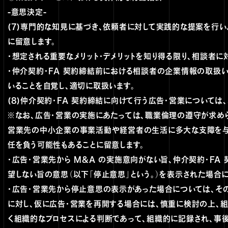
-意思決定-
(7)専門的な知見に基づき、依頼者に対して実践的な提案を行い
に留意します。
・想定される重要なメリット・デメリットを知り得る限り、相談者に
・仲介契約・FA 契約締結前における相談者の企業情報の取扱
いることを自覚し、適切に取扱います。
(8)仲介契約・FA 契約締結に向けて行う広告・営業については
※なお、広告・営業の実施にあたっては、職業倫理の遵守が求め
営業先の中小企業の事業活動や経営者の生活に多大な支障を与
任を負う可能性もあることに留意します。
・広告・営業先から M&A の実施意向がない旨、仲介契約・FA
望しない旨の意思（以下「停止意思」という。）を表示された場合
・広告・営業先から停止意思の表示があった場合については、その
に対し、仮に広告・営業を再開する場合には、慎重に検討の上、
く組織的なプロセスによる判断であって、組織的に記録され、事後