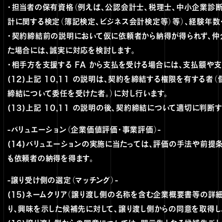
・担当者の保有資格（例えば、公認会計士、税理士、中小企業診
計に関する検定（簿記検定、ビジネス会計検定等）等）、経験年数
・契約締結前の説明において仮に依頼者から納得が得られず、仲
た場合には、誠実に対応を検討します。
・相手方を支援する FA から支払を受ける場合には、支払額や
(12)上記 10,11 の説明は、契約を締結する権限を有する
締結について委任を受けた者。）に対し行います。
(13)上記 10,11 の説明の後、契約締結について適切に判
-バリュエーション（企業価値評価・事業評価）-
(14)バリュエーションの実施に当たっては、評価の手法や前
も依頼者の納得を得ます。
-譲り受け側の選定（マッチング）-
(15)ネームクリア（譲り渡し側の名称を含む企業概要書等の詳細
り、興味を示した候補先に対して、譲り渡し側からの同意を取得し