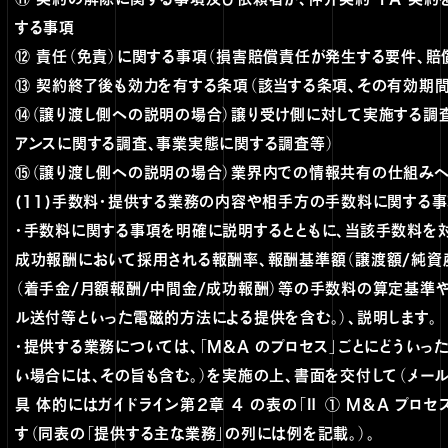
する事項
⑫ 責任（免責）に関する事項（損害賠償責任が発生する要件、賠
⑬ 契約終了後も効力を有する条項（該当する条項、その有効期間
⑭（譲り渡し側への説明の場合）譲り受け側に対して実施する調
アンスに関する調査、事業実態に関する調査等）
⑮（譲り渡し側への説明の場合）業界内での情報共有の仕組みへ
(11)手数料・提供する業務の内容や相手方の手数料に関する事
・手数料に関する事項を明確に説明するとともに、当該手数料を
成功報酬において採用される報酬率、報酬基準額（譲渡額/純資
（着手金/月額報酬/中間金/成功報酬）等の手数料の算定基準
ル送付等といった電磁的方法による提供を含む。）、説明します。
・提供する業務については、「M&A のプロセス」ごとにどうい
い場合には、その旨も含む。）を実施の上、書面を交付して（メー
具 体的にはガイドライン第２章 ４ の表の「Ⅱ ① M＆A プ
す（同表の「提供する主な業務」の列には例を記載。）。