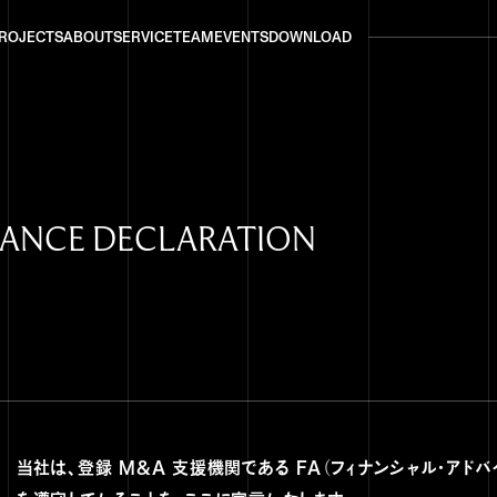
ROJECTS
ABOUT
SERVICE
TEAM
EVENTS
DOWNLOAD
ROJECTS
ABOUT
SERVICE
TEAM
EVENTS
DOWNLOAD
IANCE DECLARATION
当社は、登録 M&A 支援機関である FA（フィナンシャル・アドバ