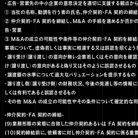
・広告・営業先の中小企業の意思決定を適切に支援する観点から
① 当社の名称、勧誘を行う者の氏名、仲介契約・FA 契約の締
② 仲介契約・FA 契約を締結し、M&A の手続を進めるか否
告・営業
③ M&Aの成立の可能性や条件等の仲介契約・FA 契約を締
事項について、虚偽若しくは事実に相違する又は誤認を招くよう
・譲り受け（譲り渡し）の意向が無い企業若しくはその意向を確
け（譲り渡し）の意向があると偽り又はそのように誤認させるもの
・譲渡額の水準について過大なバリュエーションを提示するもの
・譲り渡し側（譲り受け側）の財務状況、今後の見通し等の情報に
しくは有利であると誤認させるもの
・その他 M&A の成立の可能性やその条件について確定的な
-仲介契約・FA 契約の締結-
(9)業務形態の実態に合致した仲介契約あるいは FA 契約を締
(10)契約締結前に、依頼者に対し仲介契約・FA 契約に係る重要