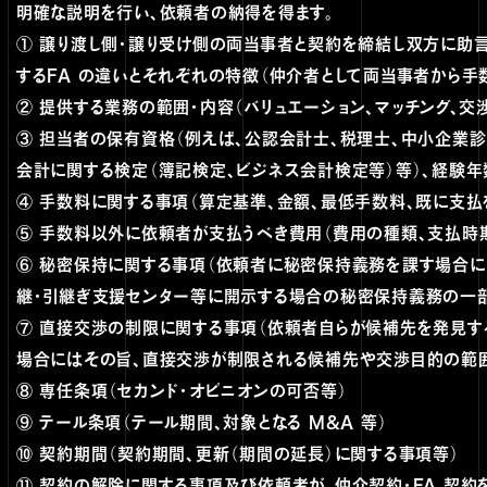
明確な説明を行い、依頼者の納得を得ます。
① 譲り渡し側・譲り受け側の両当事者と契約を締結し双方に助
するFA の違いとそれぞれの特徴（仲介者として両当事者から手
② 提供する業務の範囲・内容（バリュエーション、マッチング、
③ 担当者の保有資格（例えば、公認会計士、税理士、中小企業診
会計に関する検定（簿記検定、ビジネス会計検定等）等）、経験年
④ 手数料に関する事項（算定基準、金額、最低手数料、既に支
⑤ 手数料以外に依頼者が支払うべき費用（費用の種類、支払時
⑥ 秘密保持に関する事項（依頼者に秘密保持義務を課す場合に
継・引継ぎ支援センター等に開示する場合の秘密保持義務の一
⑦ 直接交渉の制限に関する事項（依頼者自らが候補先を発見す
場合にはその旨、直接交渉が制限される候補先や交渉目的の範
⑧ 専任条項（セカンド・オピニオンの可否等）
⑨ テール条項（テール期間、対象となる M&A 等）
⑩ 契約期間（契約期間、更新（期間の延長）に関する事項等）
⑪ 契約の解除に関する事項及び依頼者が、仲介契約・FA 契